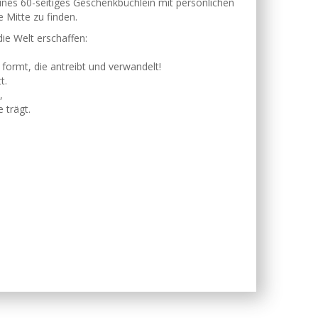
leines 60-seitiges Geschenkbüchlein mit persönlichen
 Mitte zu finden.
die Welt erschaffen:
e formt, die antreibt und verwandelt!
t.
,
 trägt.