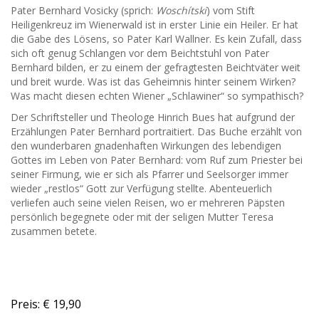
Pater Bernhard Vosicky (sprich:
Woschítski
) vom Stift
Heiligenkreuz im Wienerwald ist in erster Linie ein Heiler. Er hat
die Gabe des Lösens, so Pater Karl Wallner. Es kein Zufall, dass
sich oft genug Schlangen vor dem Beichtstuhl von Pater
Bernhard bilden, er zu einem der gefragtesten Beichtväter weit
und breit wurde. Was ist das Geheimnis hinter seinem Wirken?
Was macht diesen echten Wiener „Schlawiner“ so sympathisch?
Der Schriftsteller und Theologe Hinrich Bues hat aufgrund der
Erzählungen Pater Bernhard portraitiert. Das Buche erzählt von
den wunderbaren gnadenhaften Wirkungen des lebendigen
Gottes im Leben von Pater Bernhard: vom Ruf zum Priester bei
seiner Firmung, wie er sich als Pfarrer und Seelsorger immer
wieder „restlos“ Gott zur Verfügung stellte. Abenteuerlich
verliefen auch seine vielen Reisen, wo er mehreren Päpsten
persönlich begegnete oder mit der seligen Mutter Teresa
zusammen betete.
Preis: € 19,90