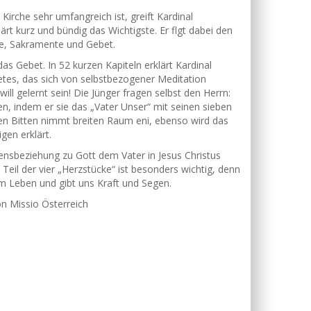
irche sehr umfangreich ist, greift Kardinal
rt kurz und bündig das Wichtigste. Er flgt dabei den
te, Sakramente und Gebet.
s Gebet. In 52 kurzen Kapiteln erklärt Kardinal
tes, das sich von selbstbezogener Meditation
ill gelernt sein! Die Jünger fragen selbst den Herrn:
n, indem er sie das „Vater Unser“ mit seinen sieben
ben Bitten nimmt breiten Raum eni, ebenso wird das
gen erklärt.
zensbeziehung zu Gott dem Vater in Jesus Christus
e Teil der vier „Herzstücke“ ist besonders wichtig, denn
m Leben und gibt uns Kraft und Segen.
von Missio Österreich