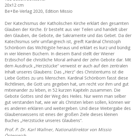
20x12 cm
Be+Be-Verlag 2020, Edition Missio
Der Katechismus der Katholischen Kirche erklärt den gesamten
Glauben der Kirche. Er besteht aus vier Teilen und handelt über
den Glauben, die Gebote, die Sakramente und das Gebet. Da der
Katechismus sehr umfangreich ist, greift Kardinal Christoph
Schönborn das Wichtigste heraus und erklärt es kurz und bündig
in vier kleinen Büchern. In diesem Band stellt der Wiener
Erzbischof die christliche Moral anhand der zehn Gebote dar. Mit
dem Ausdruck „Herzstücke“ verweist er auch auf den zentralen
Inhalt unseres Glaubens: Das „Herz“ des Christentums ist die
Liebe Gottes zu uns Menschen. Kardinal Schönborn fasst diese
Richtlinien, die Gott uns gegeben hat, um recht vor ihm und gut
miteinander zu leben, in 52 kurzen Kapiteln zusammen. Die
Gebote Gottes sind der Weg des Heiles. Nur wenn man selber
gut verstanden hat, wie wir als Christen leben sollen, können wir
es anderen erklären und weitergeben. Und diese Weitergabe des
Glaubenswissens ist eines der großen Ziele dieses kleinen
Buches „Herzstücke unseres Glaubens“.
Prof. P. Dr. Karl Wallner, Nationaldirektor von Missio
Österreich