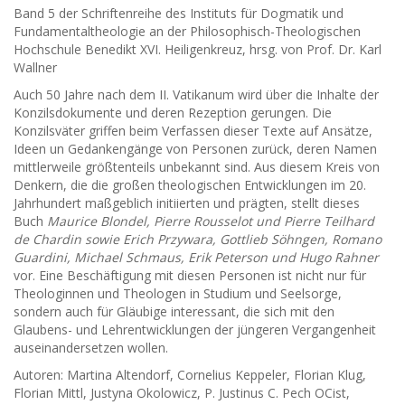
Band 5 der Schriftenreihe des Instituts für Dogmatik und
Fundamentaltheologie an der Philosophisch-Theologischen
Hochschule Benedikt XVI. Heiligenkreuz, hrsg. von Prof. Dr. Karl
Wallner
Auch 50 Jahre nach dem II. Vatikanum wird über die Inhalte der
Konzilsdokumente und deren Rezeption gerungen. Die
Konzilsväter griffen beim Verfassen dieser Texte auf Ansätze,
Ideen un Gedankengänge von Personen zurück, deren Namen
mittlerweile größtenteils unbekannt sind. Aus diesem Kreis von
Denkern, die die großen theologischen Entwicklungen im 20.
Jahrhundert maßgeblich initiierten und prägten, stellt dieses
Buch
Maurice Blondel, Pierre Rousselot und Pierre Teilhard
de Chardin sowie Erich Przywara, Gottlieb Söhngen, Romano
Guardini, Michael Schmaus, Erik Peterson und Hugo Rahner
vor. Eine Beschäftigung mit diesen Personen ist nicht nur für
Theologinnen und Theologen in Studium und Seelsorge,
sondern auch für Gläubige interessant, die sich mit den
Glaubens- und Lehrentwicklungen der jüngeren Vergangenheit
auseinandersetzen wollen.
Autoren: Martina Altendorf, Cornelius Keppeler, Florian Klug,
Florian Mittl, Justyna Okolowicz, P. Justinus C. Pech OCist,