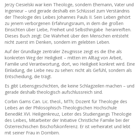
Jerzy Ciesielski war kein Theologe, sondern Ehemann, Vater und
Ingenieur – und gerade deshalb ein Schlüssel zum Verständnis
der Theologie des Leibes Johannes Pauls II. Sein Leben gehört
zu jenem verborgenen Erfahrungsraum, in dem die großen
Einsichten über Liebe, Freiheit und Selbsthingabe heranreiften.
Dieses Buch zeigt: Die Wahrheit über den Menschen entsteht
nicht zuerst im Denken, sondern im gelebten Leben.
Auf der Grundlage zentraler Zeugnisse zeigt es die Ehe als
konkreten Weg der Heiligkeit – mitten im Alltag von Arbeit,
Familie und Verantwortung, dort, wo Heiligkeit konkret wird. Eine
Einladung, die Liebe neu zu sehen: nicht als Gefühl, sondern als
Entscheidung, die trägt.
Es gibt Lebensgeschichten, die keine Schlagzeilen machen – und
gerade deshalb theologisch aufschlussreich sind.
Corbin Gams Can. Lic. theol., MTh; Dozent für Theologie des
Leibes an der Philosophisch-Theologischen Hochschule
Benedikt XVI. Heiligenkreuz, Leiter des Studiengangs Theologie
des Leibes, Mitarbeiter der Initiative Christliche Familie bei der
Österreichischen Bischofskonferenz. Er ist verheiratet und lebt
mit seiner Frau in Dornbirn.