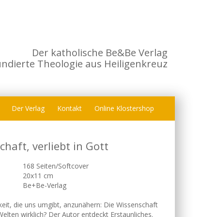
Der katholische Be&Be Verlag
undierte Theologie aus Heiligenkreuz
Der Verlag
Kontakt
Online Klostershop
haft, verliebt in Gott
168 Seiten/Softcover
20x11 cm
Be+Be-Verlag
keit, die uns umgibt, anzunähern: Die Wissenschaft
Welten wirklich? Der Autor entdeckt Erstaunliches.