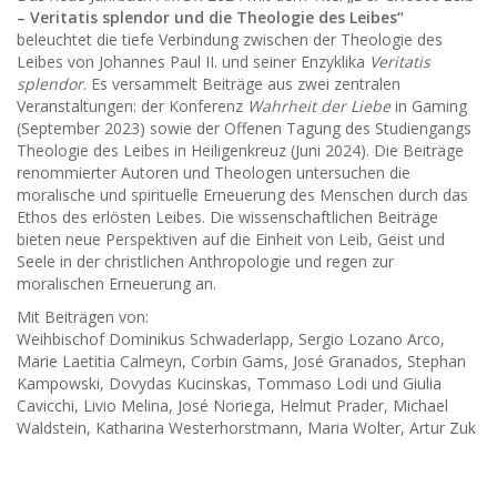
– Veritatis splendor und die Theologie des Leibes“
beleuchtet die tiefe Verbindung zwischen der Theologie des
Leibes von Johannes Paul II. und seiner Enzyklika
Veritatis
splendor
. Es versammelt Beiträge aus zwei zentralen
Veranstaltungen: der Konferenz
Wahrheit der Liebe
in Gaming
(September 2023) sowie der Offenen Tagung des Studiengangs
Theologie des Leibes in Heiligenkreuz (Juni 2024). Die Beiträge
renommierter Autoren und Theologen untersuchen die
moralische und spirituelle Erneuerung des Menschen durch das
Ethos des erlösten Leibes. Die wissenschaftlichen Beiträge
bieten neue Perspektiven auf die Einheit von Leib, Geist und
Seele in der christlichen Anthropologie und regen zur
moralischen Erneuerung an.
Mit Beiträgen von:
Weihbischof Dominikus Schwaderlapp, Sergio Lozano Arco,
Marie Laetitia Calmeyn, Corbin Gams, José Granados, Stephan
Kampowski, Dovydas Kucinskas, Tommaso Lodi und Giulia
Cavicchi, Livio Melina, José Noriega, Helmut Prader, Michael
Waldstein, Katharina Westerhorstmann, Maria Wolter, Artur Zuk